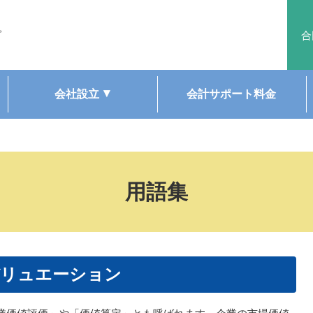
。
合
会社設立
会計サポート料金
用語集
リュエーション