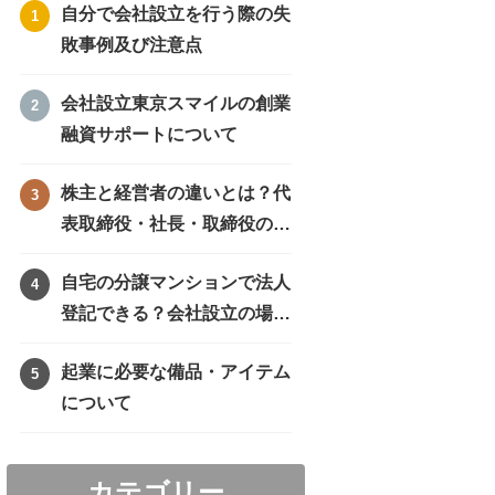
自分で会社設立を行う際の失
敗事例及び注意点
会社設立東京スマイルの創業
融資サポートについて
株主と経営者の違いとは？代
表取締役・社長・取締役の違
いを徹底比較
自宅の分譲マンションで法人
登記できる？会社設立の場所
や住所に困ったときの解決方
起業に必要な備品・アイテム
法！
について
カテゴリー