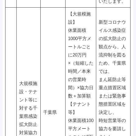
いたします。
【大規模施
設】
新型コロナウ
休業面積
イルス感染症
1000平方メ
の拡大防止の
ートルごと
観点から、人
に20万円
流抑制を図る
×（短縮した
ため、千葉県
時間／本来
では、
の営業時
まん延防止等
大規模施
間）×協力日
重点措置区域
設・テナ
数＋加算額
または緊急事
ント等に
【テナント
態措置区域を
対する千
千葉県
等】
決定し、
葉県感染
休業面積100
時短営業等の
拡大防止
平方メート
協力を要請し
対策協力