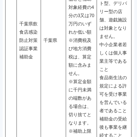
ト型、デリバ
対象経費の4
リー型の店
分の3又は70
舗、遊戯施設
千葉県飲
万円のいず
は対象となり
食店感染
れか低い額
ません。
防止対策
千葉県
※消費税及
中小企業者若
認証事業
び地方消費
しくは個人事
補助金
税は、算定
業主等である
額に含みま
こと
せん。
食品衛生法の
※算定金額
規定による許
に千円未満
可を受け事業
の端数があ
を営んでいる
る場合は、
者であること
切り捨てと
補助金の受給
なります。
後も事業を継
※補助上限
続すること