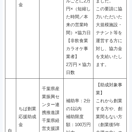
ルごとに2万
ました。
金
円×（短縮し
この要請に協
た時間／本
力いただいた
来の営業時
大規模施設・
間）×協力日
テナント等を
【非飲食業
運営する方に
カラオケ事
対し、協力金
業者】
を支給いたし
2万円 × 協力
ます。
日数
【助成対象事
千葉県産
業】
業振興セ
補助率：2分
これから創業
ンター連
ちば創業
の1以内
する方や、創
携推進課
応援助成
補助限度
業間もない方
千葉県経
金
額：100万円
（創業後5年
営支援課
自