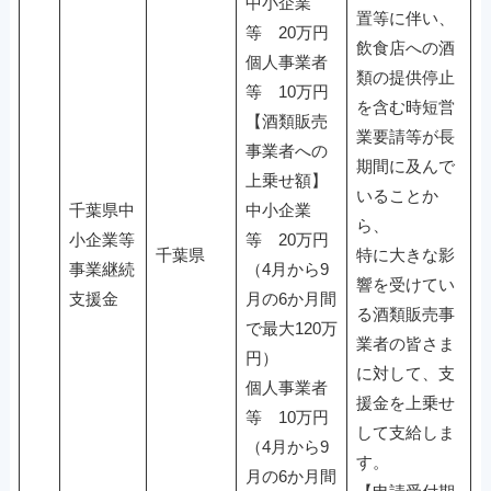
中小企業
置等に伴い、
等 20万円
飲食店への酒
個人事業者
類の提供停止
等 10万円
を含む時短営
【酒類販売
業要請等が長
事業者への
期間に及んで
上乗せ額】
いることか
千葉県中
中小企業
ら、
小企業等
等 20万円
千葉県
特に大きな影
事業継続
（4月から9
響を受けてい
支援金
月の6か月間
る酒類販売事
で最大120万
業者の皆さま
円）
に対して、支
個人事業者
援金を上乗せ
等 10万円
して支給しま
（4月から9
す。
月の6か月間