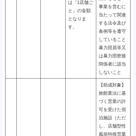
は「1店舗ご
事業を営むに
と」の金額
当たって関連
となりま
する法令及び
す。
条例等を遵守
していること
暴力団員等又
は暴力団密接
関係者に該当
しないこと
【助成対象】
旅館業法に基
づく営業の許
可を受けた宿
泊施設（ただ
し、店舗型性
風俗特殊営業