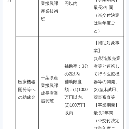
業振興課
円以内
最長2年間
産業技術
（※交付決定
班
は単年度ご
と）
【補助対象事
業】
(1)製造販売業
補助率：3分
者等と連携し
の2以内
て行う医療機
千葉県産
医療機器
補助限度
器等の開発、
業振興課
開発等へ
額：(1)1000
(2)臨床試用、
成長産業
の助成金
万円以内、
薬事審査等
振興班
(2)100万円
【事業期間】
以内
最長2年間
（※交付決定
は単年度ご