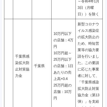
～令和4年1月
3日（月曜
日））を除く
新型コロナウ
イルス感染症
10万円以下
の拡大防止の
の店舗：4万
ため、時短営
円
業等の協力要
10万円超～
千葉県感
請を行いまし
25万円以下
染拡大防
た。この要請
千葉県
の店舗：1日
止対策協
に応じた事業
あたりの売
力金
者に対して、
上高×0.4
「千葉県感染
25万円超の
拡大防止対策
店舗：10万
協力金（第13
円
弾）」を支給