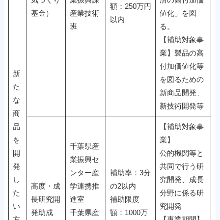
額：250万円
基金）
産業技術
値化」を図
以内
班
る。
【補助対象事
業】製品の高
付加価値化等
新
を図るための
た
新商品開発、
な
新技術開発等
商
品
【補助対象事
を
業】
千葉県産
開
公的機関等と
業振興セ
発
共同で行う研
ンター産
補助率：3分
し
究開発、成長
高度・成
学連携推
の2以内
た
分野に係る研
長研究開
進室
補助限度
い
究開発
発助成
千葉県産
額：1000万
方
【事業期間】