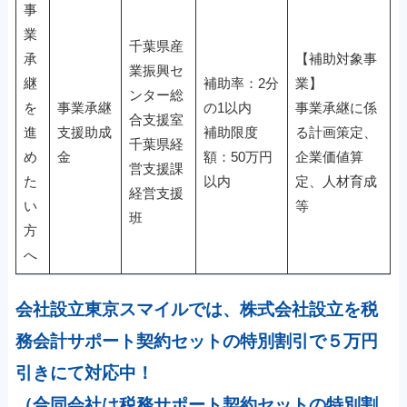
事
業
千葉県産
承
【補助対象事
業振興セ
継
補助率：2分
業】
ンター総
を
事業承継
の1以内
事業承継に係
合支援室
進
支援助成
補助限度
る計画策定、
千葉県経
め
金
額：50万円
企業価値算
営支援課
た
以内
定、人材育成
経営支援
い
等
班
方
へ
会社設立東京スマイルでは、株式会社設立を税
務会計サポート契約セットの特別割引で５万円
引きにて対応中！
（合同会社は税務サポート契約セットの特別割