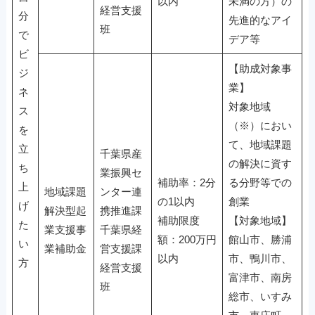
以内
未満の方）の
経営支援
分
先進的なアイ
班
で
デア等
ビ
【助成対象事
ジ
業】
ネ
対象地域
ス
（※）におい
を
て、地域課題
立
千葉県産
の解決に資す
ち
業振興セ
補助率：2分
る分野等での
上
地域課題
ンター連
の1以内
創業
げ
解決型起
携推進課
補助限度
【対象地域】
た
業支援事
千葉県経
額：200万円
館山市、勝浦
い
業補助金
営支援課
以内
市、鴨川市、
方
経営支援
富津市、南房
班
総市、いすみ