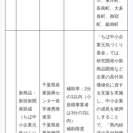
市、東庄町、
長南町、大多
喜町、御宿
町、鋸南町
「ちば中小企
業元気づくり
基金」では、
研究開発や新
商品開発など
企業の高付加
千葉県産
価値化に資す
補助率：2分
新商品・
業振興セ
る支援を実施
の1以内（小
新技術開
ンター産
し、中小企業
規模事業者
発助成
学連携推
の成長を後押
は3分の2以
（ちば中
進室
しすること
内）
小企業元
千葉県産
で、「県内経
補助限度
気づくり
業振興課
済の高付加価