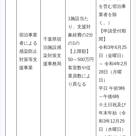
を営む宿泊事
業者を除
1施設当た
く。）
り、支援対
【申請受付期
宿泊事業
象経費の2分
千葉県宿
間】
者による
の1の
泊施設感
令和3年6月25
感染防止
【上限額】
染対策支
日（金曜日）
対策等支
50～500万円
援事務局
～ 令和4年2月
援事業
客室数や従
28日（月曜
業員数によ
日）
り異なる
平日 午前9時
～午後6時
※土日祝及び
年末年始（令
和3年12月29
日（水曜日）