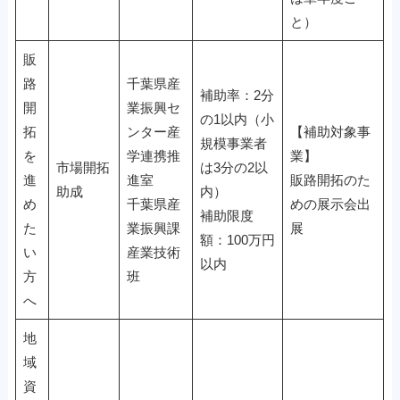
と）
販
路
千葉県産
補助率：2分
開
業振興セ
の1以内（小
拓
ンター産
【補助対象事
規模事業者
を
学連携推
業】
市場開拓
は3分の2以
進
進室
販路開拓のた
助成
内）
め
千葉県産
めの展示会出
補助限度
た
業振興課
展
額：100万円
い
産業技術
以内
方
班
へ
地
域
資