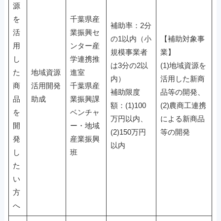
源
を
千葉県産
補助率：2分
活
業振興セ
の1以内（小
【補助対象事
用
ンター産
規模事業者
業】
し
学連携推
は3分の2以
(1)地域資源を
た
地域資源
進室
内）
活用した新商
商
活用開発
千葉県産
補助限度
品等の開発、
品
助成
業振興課
額：(1)100
(2)農商工連携
を
ベンチャ
万円以内、
による新商品
開
ー・地域
(2)150万円
等の開発
発
産業振興
以内
し
班
た
い
方
へ