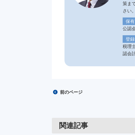
策ま
さい
保有
公認会
登録
税理士
認会計
前のページ
関連記事