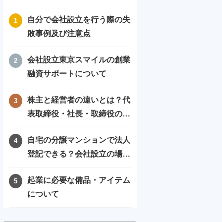
自分で会社設立を行う際の失
敗事例及び注意点
会社設立東京スマイルの創業
融資サポートについて
株主と経営者の違いとは？代
表取締役・社長・取締役の違
いを徹底比較
自宅の分譲マンションで法人
登記できる？会社設立の場所
や住所に困ったときの解決方
起業に必要な備品・アイテム
法！
について